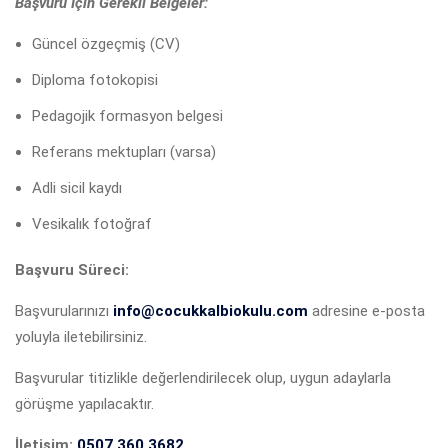
Başvuru İçin Gerekli Belgeler:
Güncel özgeçmiş (CV)
Diploma fotokopisi
Pedagojik formasyon belgesi
Referans mektupları (varsa)
Adli sicil kaydı
Vesikalık fotoğraf
Başvuru Süreci:
Başvurularınızı
info@cocukkalbiokulu.com
adresine e-posta
yoluyla iletebilirsiniz.
Başvurular titizlikle değerlendirilecek olup, uygun adaylarla
görüşme yapılacaktır.
İletişim:
0507 360 3682