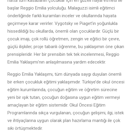
hatta tüm kasabanın çocuklar için en güzeli hayal etmesi ile
başlar Reggio Emilia yolculuğu. Malaguzzi isimli eğitimci
önderliğinde farklı kuramları inceler ve okullarında hayata
geçirmeye karar verirler. Vygotsky ve Piaget’in yoğunlukla
hissedildiği bu okullarda, önemli olan çocuklardır. Güçlü bir
çocuk imajı, çok rollü öğretmen, zengin ve eğitici bir çevre,
güçlü ilişkiler, proje tabanlı öğrenme, bu yaklaşımın öne çıkan
prensipleridir. Her bir prensibin tek tek incelenmesi, Reggio
Emilia Yaklaşımı’nın anlaşılmasına yardım edecektir.
Reggio Emilia Yaklaşımı, tüm dünyada saygı duyulan önemli
bir erken çocukluk eğitimi yaklaşımıdır. Türkiye’de okul öncesi
eğitim kurumlarında, çocuğun eğitim ve öğretim sürecine
yeni bir ışık tutan, çocuğun doğasına uygun eğitim vermeyi
amaçlayan bir eğitim sistemidir. Okul Öncesi Eğitim
Programlarında sıkça vurgulanan, çocuğun gelişimi, ilgi, istek
ve ihtiyaçlarına uygun olarak plan hazırlama mantığı ile çok
sıkı örtüşmektedir.