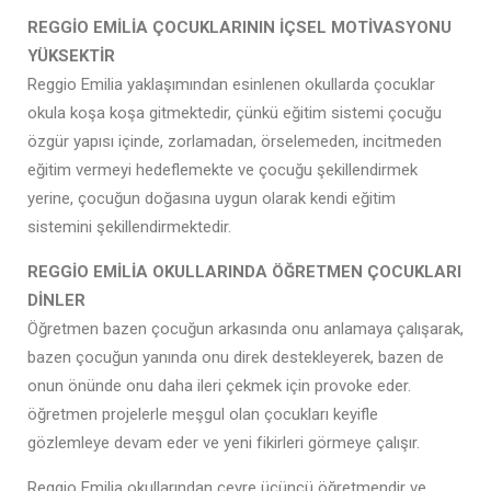
REGGİO EMİLİA ÇOCUKLARININ İÇSEL MOTİVASYONU
YÜKSEKTİR
Reggio Emilia yaklaşımından esinlenen okullarda çocuklar
okula koşa koşa gitmektedir, çünkü eğitim sistemi çocuğu
özgür yapısı içinde, zorlamadan, örselemeden, incitmeden
eğitim vermeyi hedeflemekte ve çocuğu şekillendirmek
yerine, çocuğun doğasına uygun olarak kendi eğitim
sistemini şekillendirmektedir.
REGGİO EMİLİA OKULLARINDA ÖĞRETMEN ÇOCUKLARI
DİNLER
Öğretmen bazen çocuğun arkasında onu anlamaya çalışarak,
bazen çocuğun yanında onu direk destekleyerek, bazen de
onun önünde onu daha ileri çekmek için provoke eder.
öğretmen projelerle meşgul olan çocukları keyifle
gözlemleye devam eder ve yeni fikirleri görmeye çalışır.
Reggio Emilia okullarından çevre üçüncü öğretmendir ve